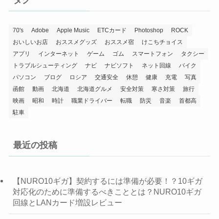
ー
70's
Adobe
Apple Music
ETCカード
Photoshop
ROCK
おいしいお店
おススメグッズ
おススメ宿
けこちチョイス
アプリ
インターネット
ゲーム
ゴム
スマートフォン
タクシー
トラブルシューティング
ナビ
ナビソフト
ネット回線
バイク
パソコン
ブログ
ロシア
交通安全
休憩
健康
充電
写真
函館
動画
北海道
北海道グルメ
安全対策
寒さ対策
旅行
映画
昭和
時計
職業ドライバー
転職
防災
音楽
首都高
駐車
最近の投稿
【NURO10ギガ】契約するには準備が必要！？10ギガ
対応化のために準備するべきこととは？NURO10ギガ
回線とLANカード増設レビュー