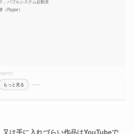
ク」バブルシステム起動音
（Rygar）
egend）
もっと見る
は手に入れづらい作品はYouTubeで