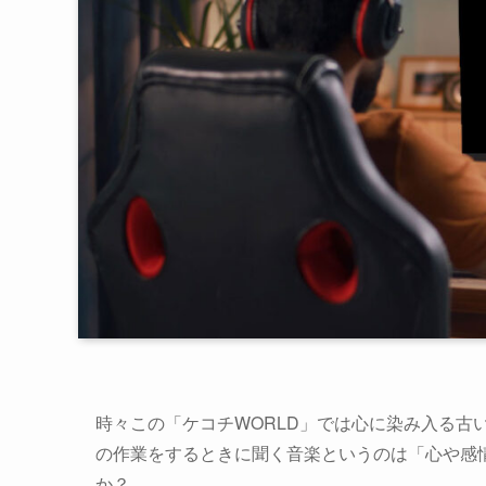
時々この「ケコチWORLD」では心に染み入る古
の作業をするときに聞く音楽というのは「心や感
か？