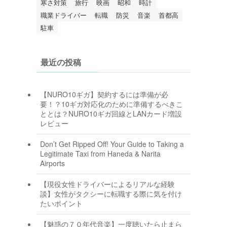
寒さ対策
旅行
映画
昭和
時計
職業ドライバー
転職
防災
音楽
首都高
駐車
最近の投稿
【NURO10ギガ】契約するには準備が必
要！？10ギガ対応化のために準備するべきこ
ととは？NURO10ギガ回線とLANカード増設
レビュー
Don’t Get Ripped Off! Your Guide to Taking a
Legitimate Taxi from Haneda & Narita
Airports
【現役女性ドライバーによるリアルな経験
談】女性がタクシーに転職する際に気を付け
たいポイント
【魅惑の７０年代音楽】一度聴いたら止まら