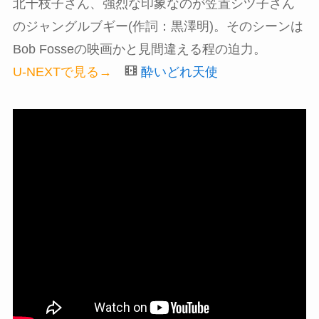
北千枝子さん、強烈な印象なのが笠置シヅ子さん
のジャングルブギー(作詞：黒澤明)。そのシーンは
Bob Fosseの映画かと見間違える程の迫力。
U-NEXTで見る→
酔いどれ天使