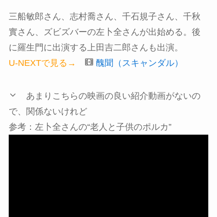
三船敏郎さん、志村喬さん、千石規子さん、千秋
實さん、ズビズバーの左卜全さんが出始める。後
に羅生門に出演する上田吉二郎さんも出演。
U-NEXTで見る→
醜聞（スキャンダル）
あまりこちらの映画の良い紹介動画がないの
で、関係ないけれど
参考：左卜全さんの“老人と子供のポルカ”