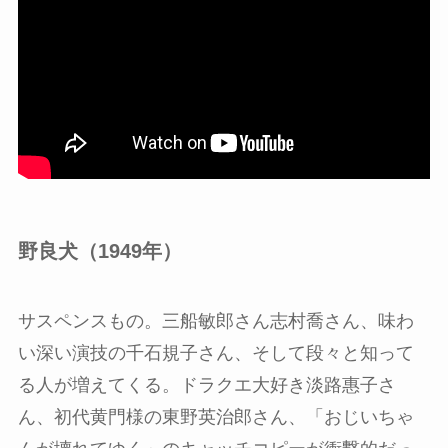
野良犬（1949年）
サスペンスもの。三船敏郎さん志村喬さん、味わ
い深い演技の千石規子さん、そして段々と知って
る人が増えてくる。ドラクエ大好き淡路惠子さ
ん、初代黄門様の東野英治郎さん、「おじいちゃ