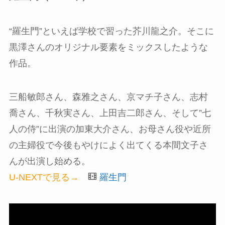
“羅生門”といえば学校で習った芥川龍之介。そこに
黒澤さんのオリジナル要素をミックスしたような
作品。
三船敏郎さん、森雅之さん、京マチ子さん、志村
喬さん、千秋実さん、上田吉二郎さん、そして”七
人の侍”に出演の加東大介さん、お母さん役や近所
の主婦役で今後もやけによく出てくる本間文子さ
んが出演し始める。
U-NEXTで見る→
羅生門