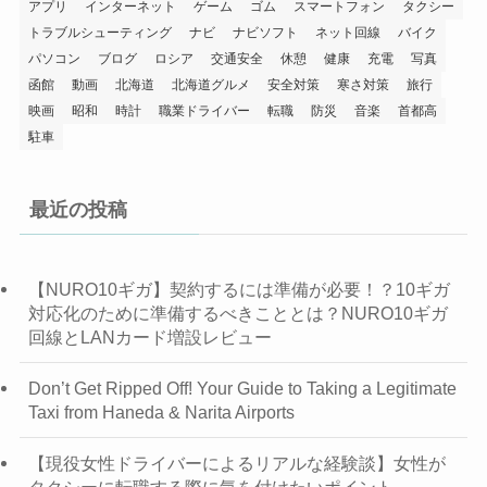
アプリ
インターネット
ゲーム
ゴム
スマートフォン
タクシー
トラブルシューティング
ナビ
ナビソフト
ネット回線
バイク
パソコン
ブログ
ロシア
交通安全
休憩
健康
充電
写真
函館
動画
北海道
北海道グルメ
安全対策
寒さ対策
旅行
映画
昭和
時計
職業ドライバー
転職
防災
音楽
首都高
駐車
最近の投稿
【NURO10ギガ】契約するには準備が必要！？10ギガ
対応化のために準備するべきこととは？NURO10ギガ
回線とLANカード増設レビュー
Don’t Get Ripped Off! Your Guide to Taking a Legitimate
Taxi from Haneda & Narita Airports
【現役女性ドライバーによるリアルな経験談】女性が