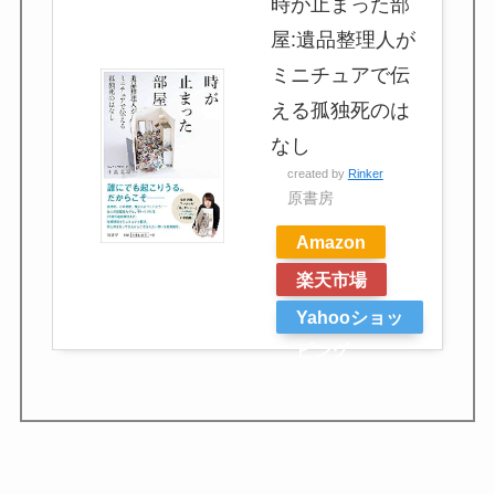
時が止まった部
屋:遺品整理人が
ミニチュアで伝
える孤独死のは
なし
created by
Rinker
原書房
Amazon
楽天市場
Yahooショッ
ピング