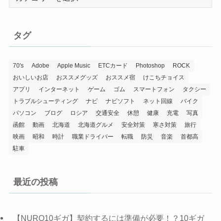
テ
ゴ
リ
タグ
ー
70's
Adobe
Apple Music
ETCカード
Photoshop
ROCK
おいしいお店
おススメグッズ
おススメ宿
けこちチョイス
アプリ
インターネット
ゲーム
ゴム
スマートフォン
タクシー
トラブルシューティング
ナビ
ナビソフト
ネット回線
バイク
パソコン
ブログ
ロシア
交通安全
休憩
健康
充電
写真
函館
動画
北海道
北海道グルメ
安全対策
寒さ対策
旅行
映画
昭和
時計
職業ドライバー
転職
防災
音楽
首都高
駐車
最近の投稿
【NURO10ギガ】契約するには準備が必要！？10ギガ