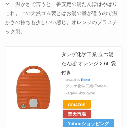
温かさで言うと一番安定の湯たんぽはやはり
これ。上の天然ゴム製とはお湯の量が違うので温
かさの持ちも少しいい感じ。オレンジのプラスチ
ック製。
タンゲ化学工業 立つ湯
たんぽ オレンジ 2.6L 袋
付き
created by
Rinker
タンゲ化学工業(Tange-
kagaku-kougyou)
Amazon
楽天市場
Yahooショッピング